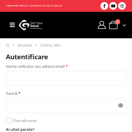
TRANSPORT GRATUIT LA COMENZI DE PESTE 500 LEI
0
MAGAZIN
CONTUL MEU
Autentificare
Nume utilizator sau adresă email
*
Parolă
*
Ține-mă minte
Ai uitat parola?