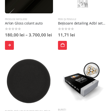
PRODUSE INFOLIERE
PERII ȘI PENSULE
Arlon Gloss colant auto
Bețisoare detailing Adbl set 4 bucăți
0
out of 5
0
out of 5
180,00
lei
–
3.700,00
lei
11,71
lei
SELECTEAZĂ
ADAUGĂ
OPȚIUNILE
ÎN
COȘ
BUREȚI