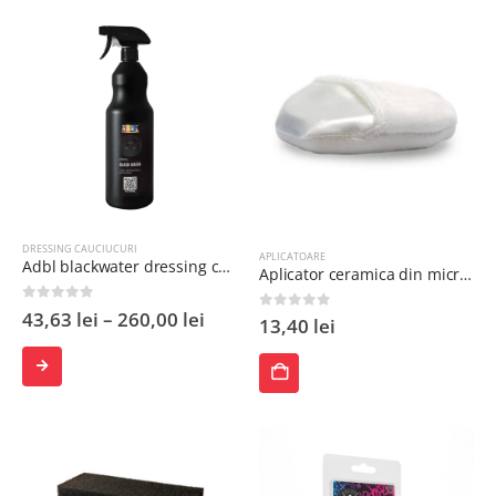
DRESSING CAUCIUCURI
APLICATOARE
Adbl blackwater dressing cauciuc
Aplicator ceramica din microfibra AP2
0
out of 5
43,63
lei
–
260,00
lei
0
out of 5
13,40
lei
SELECTEAZĂ
ADAUGĂ
OPȚIUNILE
ÎN
COȘ