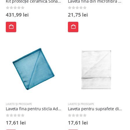
Kit protecție ceramică Sonax Profiline CERAMICCOATING CC36
Laveta fina din microfibra MF1 ZeroR Microfibre
0
out of 5
0
out of 5
431,99
lei
21,75
lei
ADAUGĂ
ADAUGĂ
ÎN
ÎN
COȘ
COȘ
LAVETE ȘI PROSOAPE
LAVETE ȘI PROSOAPE
Laveta fina pentru sticla Adbl 40X40cm
Laveta pentru suprafete din piele Adbl 40x 40 cm
0
out of 5
0
out of 5
17,61
lei
17,61
lei