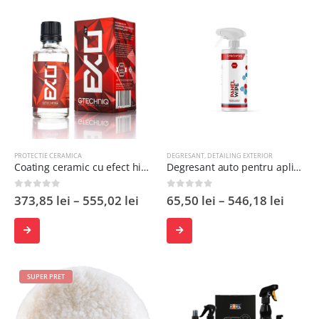
OPȚIUNILE
ÎN
COȘ
PROTECTIE CERAMICA
DEGRESANT
,
DETAILING EXTERIOR
Coating ceramic cu efect hidrofob
Degresant auto pentru aplicarea protectiei ceramice
0
out of 5
0
out of 5
373,85
lei
–
555,02
lei
65,50
lei
–
546,18
lei
SELECTEAZĂ
SELECTEAZĂ
SUPER PRET
OPȚIUNILE
OPȚIUNILE