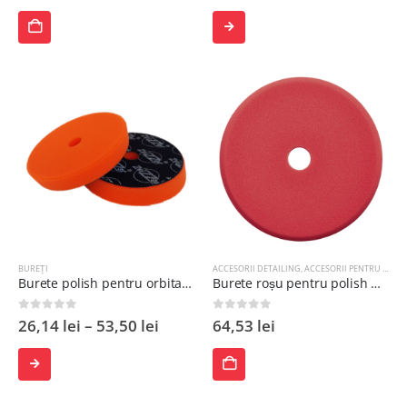
ADAUGĂ
SELECTEAZĂ
ÎN
OPȚIUNILE
COȘ
BUREȚI
ACCESORII DETAILING
,
ACCESORII PENTRU POLISH
Burete polish pentru orbitala Zvizzer
Burete roșu pentru polish Dual Action - abraziv
0
out of 5
0
out of 5
26,14
lei
–
53,50
lei
64,53
lei
SELECTEAZĂ
ADAUGĂ