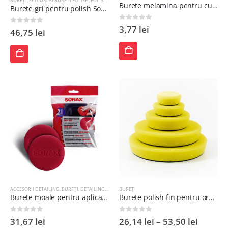
BUREȚI
,
PAD-URI ȘI BUREȚI POLISH
,
POLISH ȘI ACCESORII
Burete melamina pentru curatare ADBL
Burete gri pentru polish Soft Finish - anti holograme 160mm
0
out of 5
3,77
lei
0
out of 5
46,75
lei
ADAUGĂ
ADAUGĂ
ÎN
ÎN
COȘ
COȘ
ACCESORII DETAILING
,
BUREȚI
,
DETAILING EXTERIOR
BUREȚI
,
INTERIOR
,
MENTENANTA
Burete moale pentru aplicarea soluțiilor set 2 bucăți
Burete polish fin pentru orbitala Zvizzer
0
out of 5
0
out of 5
31,67
lei
26,14
lei
–
53,50
lei