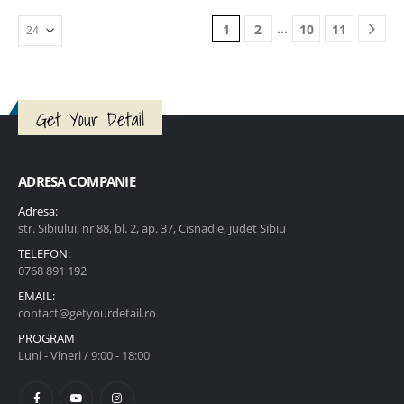
ÎN
ÎN
…
1
2
10
11
COȘ
COȘ
Get Your Detail
ADRESA COMPANIE
Adresa:
str. Sibiului, nr 88, bl. 2, ap. 37, Cisnadie, judet Sibiu
TELEFON:
0768 891 192
EMAIL:
contact@getyourdetail.ro
PROGRAM
Luni - Vineri / 9:00 - 18:00