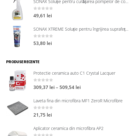
SONAX Soluție pentru curățarea pompelor de combustibil, 750 ml
0
out of 5
49,61
lei
SONAX XTREME Soluție pentru îngrijirea suprafețelor exterioare din plastic 250 ml
0
out of 5
53,80
lei
PRODUSE RECENTE
Protectie ceramica auto C1 Crystal Lacquer
0
out of 5
309,37
lei
–
509,54
lei
Laveta fina din microfibra MF1 ZeroR Microfibre
0
out of 5
21,75
lei
Aplicator ceramica din microfibra AP2