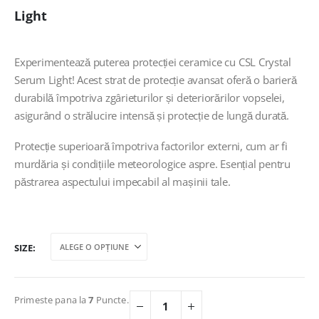
Light
Experimentează puterea protecției ceramice cu CSL Crystal
Serum Light! Acest strat de protecție avansat oferă o barieră
durabilă împotriva zgârieturilor și deteriorărilor vopselei,
asigurând o strălucire intensă și protecție de lungă durată.
Protecție superioară împotriva factorilor externi, cum ar fi
murdăria și condițiile meteorologice aspre. Esențial pentru
păstrarea aspectului impecabil al mașinii tale.
SIZE
Primeste pana la
7
Puncte.