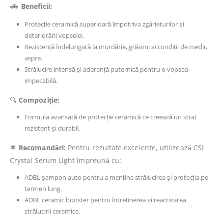
🚗
Beneficii:
Protecție ceramică superioară împotriva zgârieturilor și
deteriorării vopselei.
Rezistență îndelungată la murdărie, grăsimi și condiții de mediu
aspre.
Strălucire intensă și aderență puternică pentru o vopsea
impecabilă.
🔍
Compoziție:
Formula avansată de protecție ceramică ce creează un strat
rezistent și durabil.
🌟
Recomandări:
Pentru rezultate excelente, utilizează CSL
Crystal Serum Light împreună cu:
ADBL șampon auto pentru a menține strălucirea și protecția pe
termen lung.
ADBL ceramic booster pentru întreținerea și reactivarea
strălucirii ceramice.