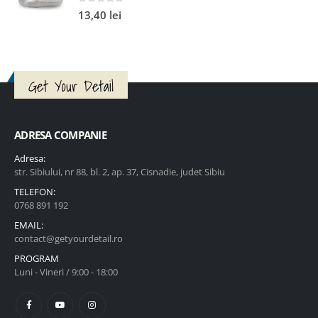
0
out of 5
13,40
lei
Get Your Detail
ADRESA COMPANIE
Adresa:
str. Sibiului, nr 88, bl. 2, ap. 37, Cisnadie, judet Sibiu
TELEFON:
0768 891 192
EMAIL:
contact@getyourdetail.ro
PROGRAM
Luni - Vineri / 9:00 - 18:00