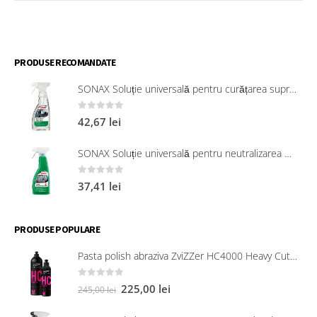
ÎN
COȘ
PRODUSE RECOMANDATE
SONAX Soluție universală pentru curățarea suprafețelor interioare 321200
0
out of 5
42,67
lei
SONAX Soluție universală pentru neutralizarea mirosurilor neplăcute
0
out of 5
37,41
lei
PRODUSE POPULARE
Pasta polish abraziva ZviZZer HC4000 Heavy Cut 750 ml
0
out of 5
225,00
lei
245,00
lei