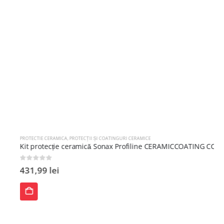
PROTECTIE CERAMICA
,
PROTECȚII ȘI COATINGURI CERAMICE
Kit protecție ceramică Sonax Profiline CERAMICCOATING CC36
0
out of 5
431,99
lei
ADAUGĂ