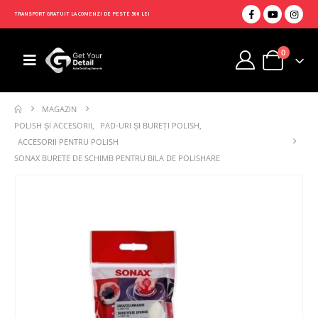
TRANSPORT GRATUIT LA COMENZI DE PESTE 500 LEI
0
MAGAZIN
POLISH ȘI ACCESORII
,
PAD-URI ȘI BUREȚI POLISH
,
ACCESORII PENTRU POLISH
SONAX BURETE DE SCHIMB PENTRU BILA DE POLISHARE