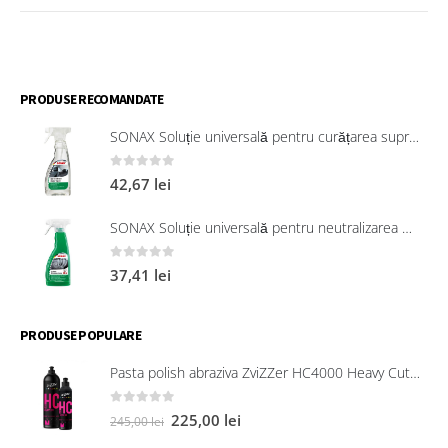
ÎN
COȘ
PRODUSE RECOMANDATE
SONAX Soluție universală pentru curățarea suprafețelor interioare 321200
0
out of 5
42,67
lei
SONAX Soluție universală pentru neutralizarea mirosurilor neplăcute
0
out of 5
37,41
lei
PRODUSE POPULARE
Pasta polish abraziva ZviZZer HC4000 Heavy Cut 750 ml
0
out of 5
225,00
lei
245,00
lei