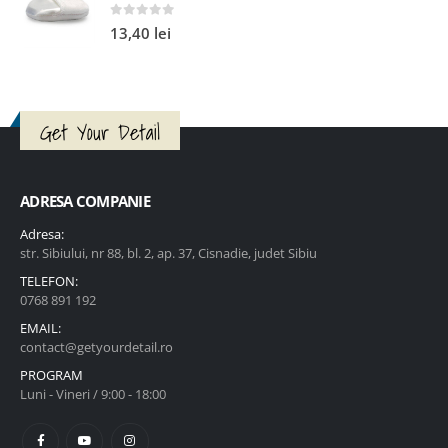
0
out of 5
13,40
lei
Get Your Detail
ADRESA COMPANIE
Adresa:
str. Sibiului, nr 88, bl. 2, ap. 37, Cisnadie, judet Sibiu
TELEFON:
0768 891 192
EMAIL:
contact@getyourdetail.ro
PROGRAM
Luni - Vineri / 9:00 - 18:00