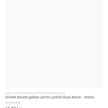
BUREȚI
,
DETAILING EXTERIOR
,
PAD-URI ȘI BUREȚI POLISH
SONAX Burete galben pentru polish Dual Action - mediu
0
out of 5