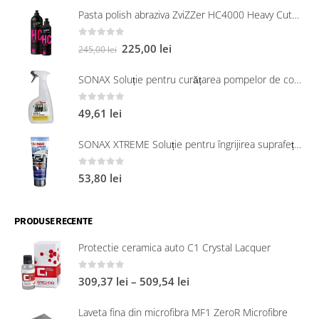
Pasta polish abraziva ZviZZer HC4000 Heavy Cut 750 ml
0
out of 5
225,00
lei
245,00
lei
SONAX Soluție pentru curățarea pompelor de combustibil, 750 ml
0
out of 5
49,61
lei
SONAX XTREME Soluție pentru îngrijirea suprafețelor exterioare din plastic 250 ml
0
out of 5
53,80
lei
PRODUSE RECENTE
Protectie ceramica auto C1 Crystal Lacquer
0
out of 5
309,37
lei
–
509,54
lei
Laveta fina din microfibra MF1 ZeroR Microfibre