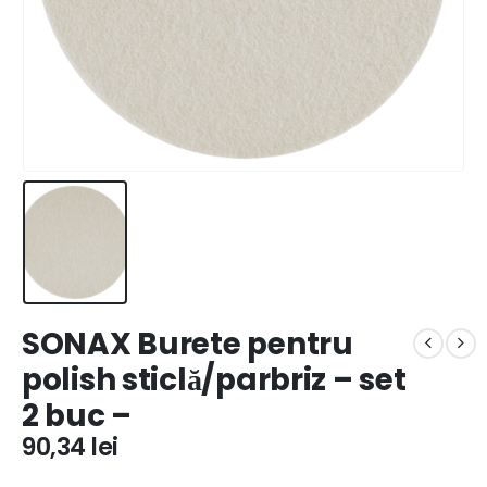
SONAX Burete pentru
polish sticlă/parbriz – set
2 buc –
90,34
lei