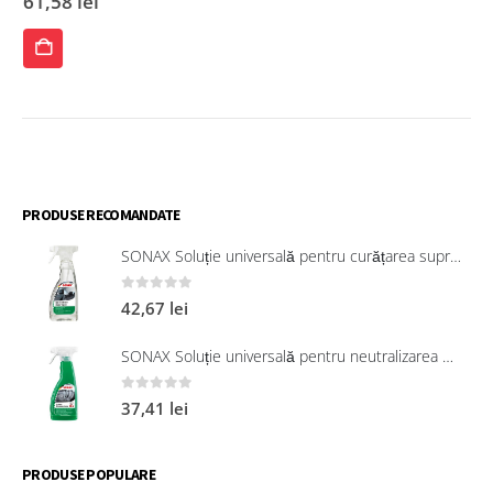
61,58
lei
ADAUGĂ
ÎN
COȘ
PRODUSE RECOMANDATE
SONAX Soluție universală pentru curățarea suprafețelor interioare 321200
0
out of 5
42,67
lei
SONAX Soluție universală pentru neutralizarea mirosurilor neplăcute
0
out of 5
37,41
lei
PRODUSE POPULARE