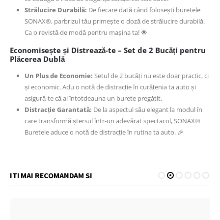
Strălucire Durabilă:
De fiecare dată când folosești buretele
SONAX®, parbrizul tău primește o doză de strălucire durabilă.
Ca o revistă de modă pentru mașina ta! 🌟
Economisește și Distrează-te – Set de 2 Bucăți pentru
Plăcerea Dublă
Un Plus de Economie:
Setul de 2 bucăți nu este doar practic, ci
și economic. Adu o notă de distracție în curățenia ta auto și
asigură-te că ai întotdeauna un burete pregătit.
Distracție Garantată:
De la aspectul său elegant la modul în
care transformă ștersul într-un adevărat spectacol, SONAX®
Buretele aduce o notă de distracție în rutina ta auto. 🎉
ITI MAI RECOMANDAM SI