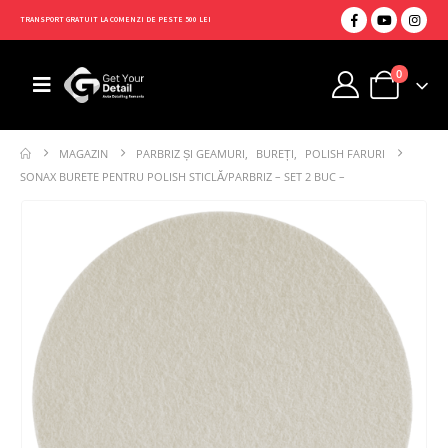
TRANSPORT GRATUIT LA COMENZI DE PESTE 500 LEI
0
MAGAZIN
PARBRIZ ȘI GEAMURI
,
BUREȚI
,
POLISH FARURI
SONAX BURETE PENTRU POLISH STICLĂ/PARBRIZ – SET 2 BUC –