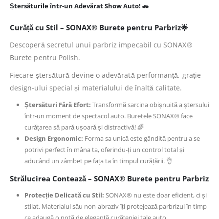
Ștersăturile într-un Adevărat Show Auto! 🚗
Curăță cu Stil – SONAX® Burete pentru Parbriz🌟
Descoperă secretul unui parbriz impecabil cu SONAX®
Burete pentru Polish.
Fiecare ștersătură devine o adevărată performanță, grație
design-ului special și materialului de înaltă calitate.
Ștersături Fără Efort:
Transformă sarcina obișnuită a ștersului
într-un moment de spectacol auto. Buretele SONAX® face
curățarea să pară ușoară și distractivă! 🌈
Design Ergonomic:
Forma sa unică este gândită pentru a se
potrivi perfect în mâna ta, oferindu-ți un control total și
aducând un zâmbet pe fața ta în timpul curățării. 👌
Strălucirea Contează – SONAX® Burete pentru Parbriz
Protecție Delicată cu Stil:
SONAX® nu este doar eficient, ci și
stilat. Materialul său non-abraziv îți protejează parbrizul în timp
ce adaugă o notă de eleganță curățeniei tale auto.