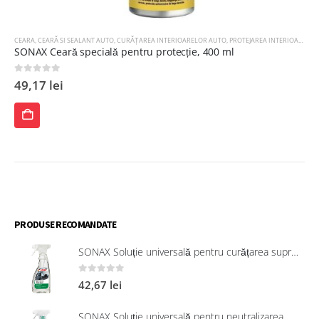
CEARA
,
CEARĂ SI SEALANT AUTO
,
CURĂȚAREA INTERIOARELOR AUTO
,
PROTEJAREA INTERIOARELOR AUTO
SONAX Ceară specială pentru protecție, 400 ml
0
out of 5
49,17
lei
ADAUGĂ
ÎN
COȘ
PRODUSE RECOMANDATE
SONAX Soluție universală pentru curățarea suprafețelor interioare 321200
0
out of 5
42,67
lei
SONAX Soluție universală pentru neutralizarea mirosurilor neplăcute