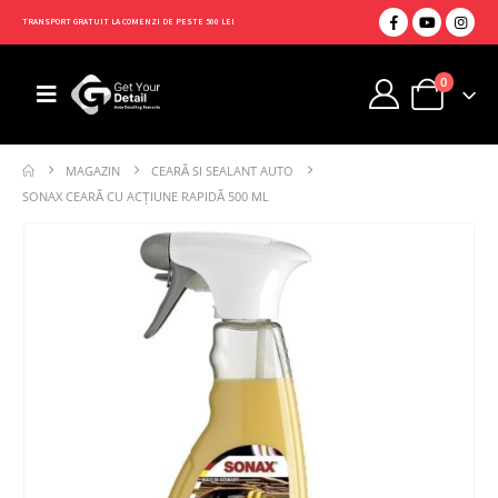
TRANSPORT GRATUIT LA COMENZI DE PESTE 500 LEI
0
MAGAZIN
CEARĂ SI SEALANT AUTO
SONAX CEARĂ CU ACȚIUNE RAPIDĂ 500 ML