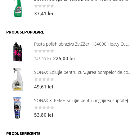
0
out of 5
37,41
lei
PRODUSE POPULARE
Pasta polish abraziva ZviZZer HC4000 Heavy Cut 750 ml
0
out of 5
225,00
lei
245,00
lei
SONAX Soluție pentru curățarea pompelor de combustibil, 750 ml
0
out of 5
49,61
lei
SONAX XTREME Soluție pentru îngrijirea suprafețelor exterioare din plastic 250 ml
0
out of 5
53,80
lei
PRODUSE RECENTE