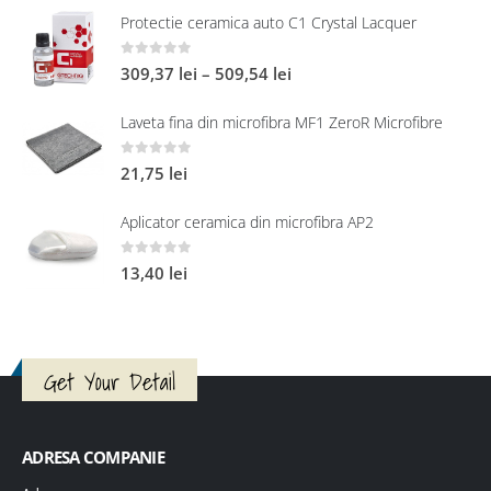
Protectie ceramica auto C1 Crystal Lacquer
0
out of 5
309,37
lei
–
509,54
lei
Laveta fina din microfibra MF1 ZeroR Microfibre
0
out of 5
21,75
lei
Aplicator ceramica din microfibra AP2
0
out of 5
13,40
lei
Get Your Detail
ADRESA COMPANIE