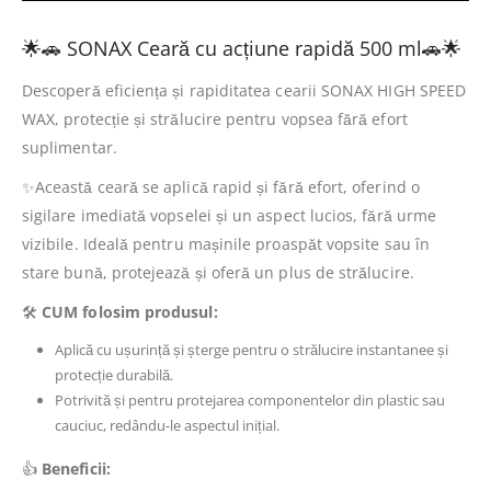
🌟🚗 SONAX Ceară cu acțiune rapidă 500 ml🚗🌟
Descoperă eficiența și rapiditatea cearii SONAX HIGH SPEED
WAX, protecție și strălucire pentru vopsea fără efort
suplimentar.
✨Această ceară se aplică rapid și fără efort, oferind o
sigilare imediată vopselei și un aspect lucios, fără urme
vizibile. Ideală pentru mașinile proaspăt vopsite sau în
stare bună, protejează și oferă un plus de strălucire.
🛠️
CUM folosim produsul:
Aplică cu ușurință și șterge pentru o strălucire instantanee și
protecție durabilă.
Potrivită și pentru protejarea componentelor din plastic sau
cauciuc, redându-le aspectul inițial.
👍
Beneficii: