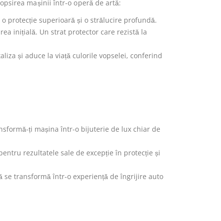
psirea mașinii într-o operă de artă:
 protecție superioară și o strălucire profundă.
 inițială. Un strat protector care rezistă la
liza și aduce la viață culorile vopselei, conferind
nsformă-ți mașina într-o bijuterie de lux chiar de
ntru rezultatele sale de excepție în protecție și
 se transformă într-o experiență de îngrijire auto