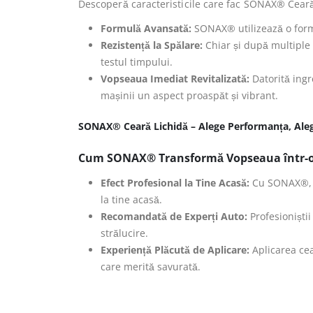
Descoperă caracteristicile care fac SONAX® Ceară
Formulă Avansată:
SONAX® utilizează o formu
Rezistență la Spălare:
Chiar și după multiple 
testul timpului.
Vopseaua Imediat Revitalizată:
Datorită ingre
mașinii un aspect proaspăt și vibrant.
SONAX® Ceară Lichidă – Alege Performanța, Aleg
Cum SONAX® Transformă Vopseaua într-o
Efect Profesional la Tine Acasă:
Cu SONAX®, ob
la tine acasă.
Recomandată de Experți Auto:
Profesioniști
strălucire.
Experiență Plăcută de Aplicare:
Aplicarea cea
care merită savurată.