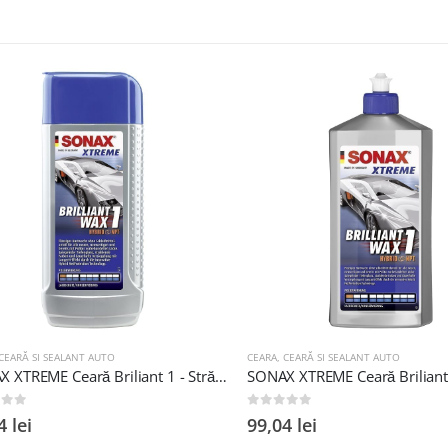
ARĂ SI SEALANT AUTO
CEARA
,
CEARĂ SI SEALANT AUTO
SONAX XTREME Ceară Briliant 1 - Strălucire Profundă și Protecție Durabilă 250 ml
 5
0
out of 5
lei
99,04
lei