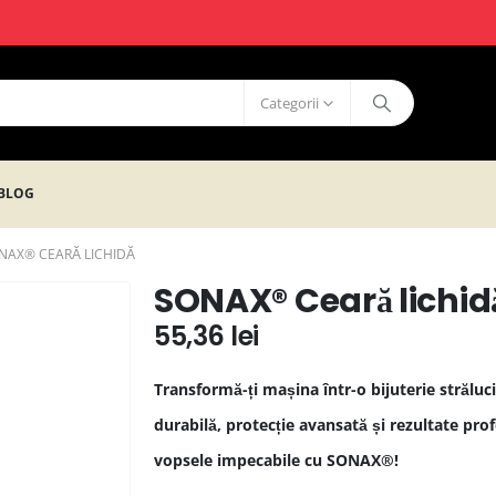
Categorii
BLOG
NAX® CEARĂ LICHIDĂ
SONAX® Ceară lichid
55,36
lei
Transformă-ți mașina într-o bijuterie strălu
durabilă, protecție avansată și rezultate pro
vopsele impecabile cu SONAX®!