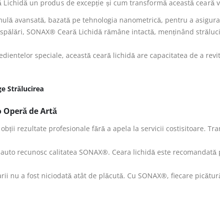
 Lichidă un produs de excepție și cum transformă această ceară vo
lă avansată, bazată pe tehnologia nanometrică, pentru a asigura o
spălări, SONAX® Ceară Lichidă rămâne intactă, menținând strălucirea
dientelor speciale, această ceară lichidă are capacitatea de a revita
e Strălucirea
 Operă de Artă
ții rezultate profesionale fără a apela la servicii costisitoare. Tra
i auto recunosc calitatea SONAX®. Ceara lichidă este recomandată pe
rii nu a fost niciodată atât de plăcută. Cu SONAX®, fiecare picătură