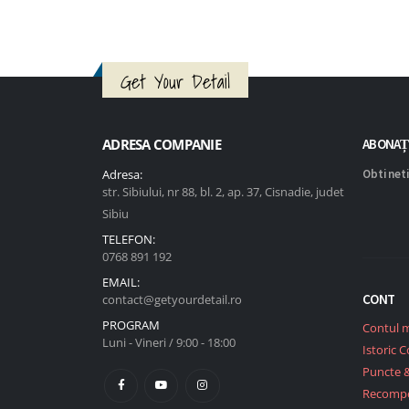
Get Your Detail
ADRESA COMPANIE
ABONAȚ
Adresa:
Obtineti
str. Sibiului, nr 88, bl. 2, ap. 37, Cisnadie, judet
Sibiu
TELEFON:
0768 891 192
EMAIL:
CONT
contact@getyourdetail.ro
PROGRAM
Contul 
Luni - Vineri / 9:00 - 18:00
Istoric 
Puncte 
Recomp