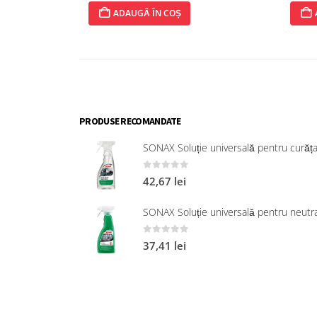
ADAUGĂ ÎN COȘ
AD
PRODUSE RECOMANDATE
0
out of 5
42,67
lei
0
out of 5
37,41
lei