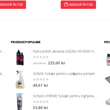
AUGĂ ÎN COȘ
ADAUGĂ ÎN COȘ
PRODUSE POPULARE
PRO
SONAX Soluție universală pentru curățarea suprafețelor interioare 321200
Pasta polish abraziva ZviZZer HC4000 Heavy Cut 750 ml
0
out of 5
225,00
lei
245,00
lei
SONAX Soluție universală pentru neutralizarea mirosurilor neplăcute
SONAX Soluție pentru curățarea pompelor de combustibil, 750 ml
0
out of 5
49,61
lei
SONAX XTREME Soluție pentru îngrijirea suprafețelor exterioare din plastic 250 ml
0
out of 5
53,80
lei