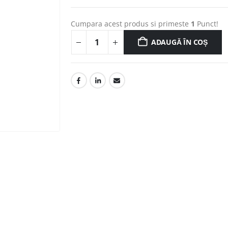
Cumpara acest produs si primeste
1
Punct!
ADAUGĂ ÎN COȘ