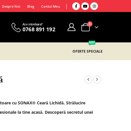
Despre Noi
Blog
Contul Meu
0
Ai o intrebare?
0768 891 192
HOT
OFERTE SPECIALE
ă
citoare cu SONAX® Ceară Lichidă. Strălucire
fesionale la tine acasă. Descoperă secretul unei