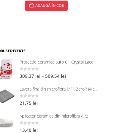
ADAUGĂ ÎN COȘ
ADAUGĂ 
DUSE RECENTE
Protectie ceramica auto C1 Crystal Lacquer
0
out of 5
309,37
lei
–
509,54
lei
Laveta fina din microfibra MF1 ZeroR Microfibre
0
out of 5
21,75
lei
Aplicator ceramica din microfibra AP2
0
out of 5
13,40
lei