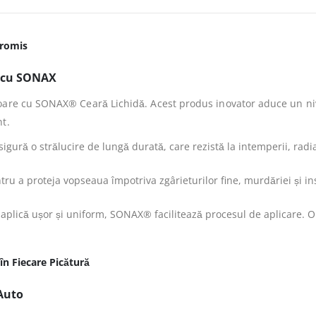
promis
l cu SONAX
are cu SONAX® Ceară Lichidă. Acest produs inovator aduce un nivel
t.
ră o strălucire de lungă durată, care rezistă la intemperii, radiați
ru a proteja vopseaua împotriva zgârieturilor fine, murdăriei și i
 aplică ușor și uniform, SONAX® facilitează procesul de aplicare. O 
în Fiecare Picătură
Auto