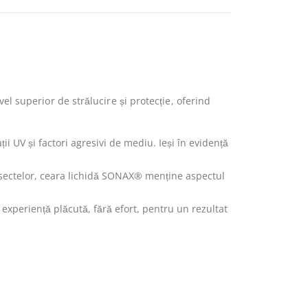
 superior de strălucire și protecție, oferind
i UV și factori agresivi de mediu. Ieși în evidență
nsectelor, ceara lichidă SONAX® menține aspectul
experiență plăcută, fără efort, pentru un rezultat