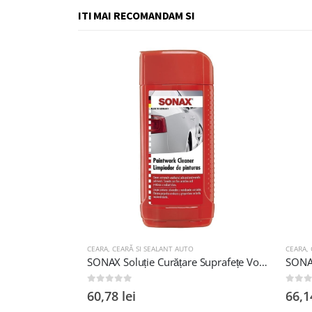
ITI MAI RECOMANDAM SI
I
,
SOLUTII CURATAT INSECTE
CEARA
,
CEARĂ SI SEALANT AUTO
CEARA
,
CE
Pasta abraziva SONAX 08733, recipient 75 ml, fara silicon
SONAX Soluție Curățare Suprafețe Vopsite - Strălucire și Protecție 500 ml
0
out of 5
0
out of
60,78
lei
66,14