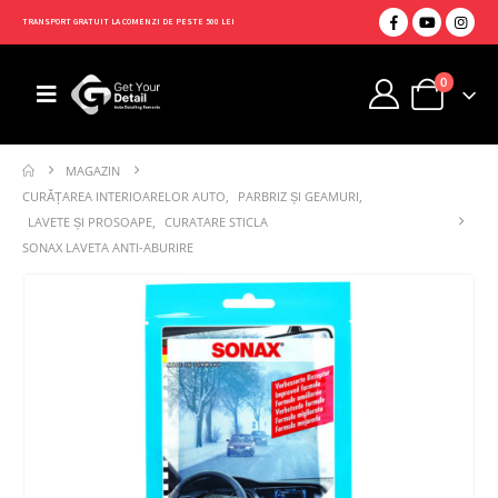
TRANSPORT GRATUIT LA COMENZI DE PESTE 500 LEI
0
MAGAZIN
CURĂȚAREA INTERIOARELOR AUTO
,
PARBRIZ ȘI GEAMURI
,
LAVETE ȘI PROSOAPE
,
CURATARE STICLA
SONAX LAVETA ANTI-ABURIRE