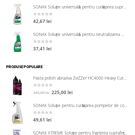
SONAX Soluție universală pentru curățarea suprafețelor interioare 321200
0
out of 5
42,67
lei
SONAX Soluție universală pentru neutralizarea mirosurilor neplăcute
0
out of 5
37,41
lei
PRODUSE POPULARE
Pasta polish abraziva ZviZZer HC4000 Heavy Cut 750 ml
0
out of 5
225,00
lei
245,00
lei
SONAX Soluție pentru curățarea pompelor de combustibil, 750 ml
0
out of 5
49,61
lei
SONAX XTREME Soluție pentru îngrijirea suprafețelor exterioare din plastic 250 ml