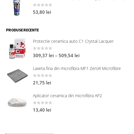
0
out of 5
53,80
lei
PRODUSE RECENTE
Protectie ceramica auto C1 Crystal Lacquer
0
out of 5
309,37
lei
–
509,54
lei
Laveta fina din microfibra MF1 ZeroR Microfibre
0
out of 5
21,75
lei
Aplicator ceramica din microfibra AP2
0
out of 5
13,40
lei