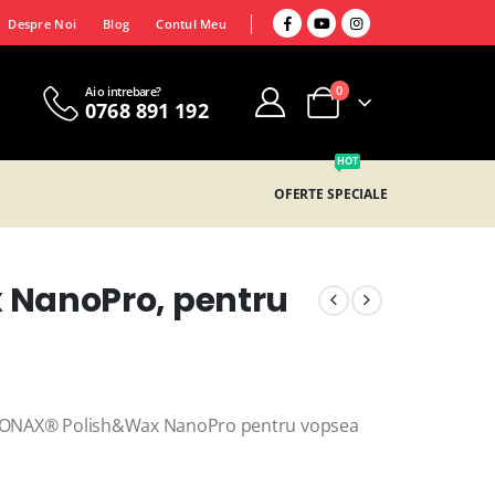
Despre Noi
Blog
Contul Meu
0
Ai o intrebare?
0768 891 192
HOT
OFERTE SPECIALE
 NanoPro, pentru
cu SONAX® Polish&Wax NanoPro pentru vopsea