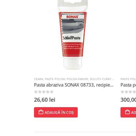
I
,
SOLUTII CURATAT INSECTE
PASTE POLISH
PASTE POL
Pasta abraziva SONAX 08733, recipient 75 ml, fara silicon
Pasta polish CleaRub 305 (Medium cut) Nasiol
0
out of 5
0
out of
300,00
lei
300,0
ADAUGĂ ÎN COȘ
AD