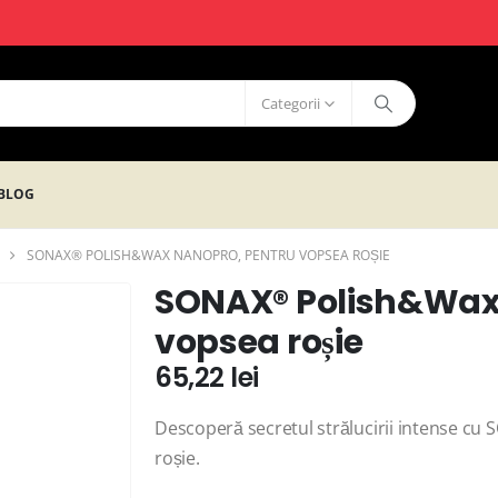
Categorii
BLOG
SONAX® POLISH&WAX NANOPRO, PENTRU VOPSEA ROȘIE
SONAX® Polish&Wax
vopsea roșie
65,22
lei
Descoperă secretul strălucirii intense 
roșie.