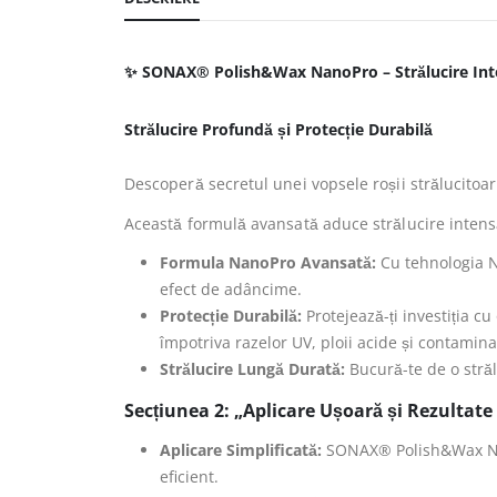
✨ SONAX® Polish&Wax NanoPro – Strălucire Int
Strălucire Profundă și Protecție Durabilă
Descoperă secretul unei vopsele roșii strălucito
Această formulă avansată aduce strălucire intensă 
Formula NanoPro Avansată:
Cu tehnologia N
efect de adâncime.
Protecție Durabilă:
Protejează-ți investiția 
împotriva razelor UV, ploii acide și contaminan
Strălucire Lungă Durată:
Bucură-te de o străl
Secțiunea 2: „Aplicare Ușoară și Rezultat
Aplicare Simplificată:
SONAX® Polish&Wax Nano
eficient.