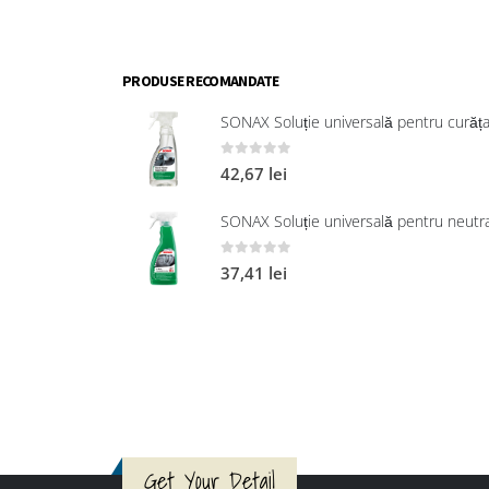
PRODUSE RECOMANDATE
0
out of 5
42,67
lei
0
out of 5
37,41
lei
Get Your Detail