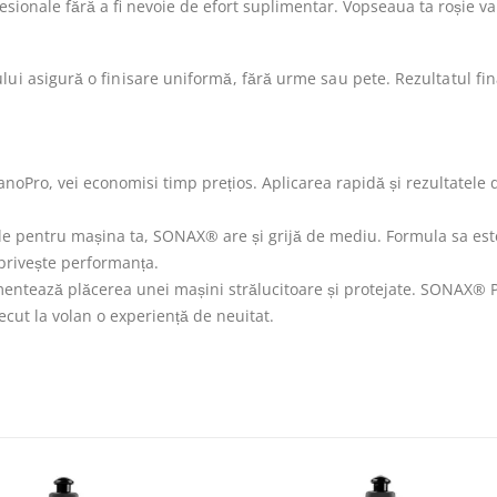
sionale fără a fi nevoie de efort suplimentar. Vopseaua ta roșie va 
ui asigură o finisare uniformă, fără urme sau pete. Rezultatul fina
ro, vei economisi timp prețios. Aplicarea rapidă și rezultatele d
iile pentru mașina ta, SONAX® are și grijă de mediu. Formula sa e
privește performanța.
entează plăcerea unei mașini strălucitoare și protejate. SONAX®
ecut la volan o experiență de neuitat.