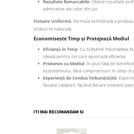
Rezultate Remarcabile:
Obține rezultate profe
admirative ale celor din jur.
Finisare Uniformă:
Formula echilibrată a produsul
strălucire naturală.
Economisește Timp și Protejează Mediul
Eficiență în Timp:
Cu SONAX® Polish&Wax NanoP
ideală pentru cei care apreciază eficiența.
Prietenos cu Mediul:
În plus față de benefic
ecosistemului, fără compromisuri în ceea ce 
Experiență de Condus Îmbunătățită:
Experim
fiecărei călătorii, făcând fiecare moment petr
ITI MAI RECOMANDAM SI