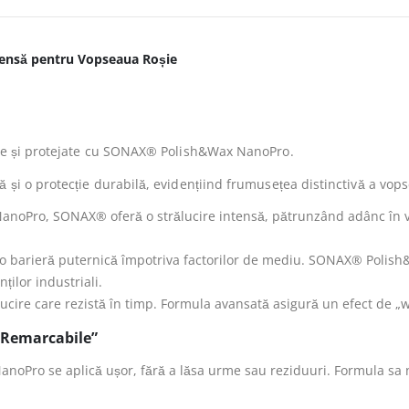
ensă pentru Vopseaua Roșie
are și protejate cu SONAX® Polish&Wax NanoPro.
și o protecție durabilă, evidențiind frumusețea distinctivă a vopsel
anoPro, SONAX® oferă o strălucire intensă, pătrunzând adânc în v
cu o barieră puternică împotriva factorilor de mediu. SONAX® Polis
ților industriali.
ucire care rezistă în timp. Formula avansată asigură un efect de „wet
e Remarcabile”
Pro se aplică ușor, fără a lăsa urme sau reziduuri. Formula sa no