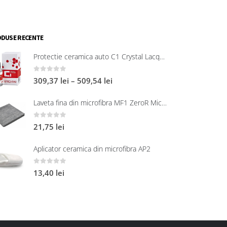
DUSE RECENTE
Protectie ceramica auto C1 Crystal Lacquer
0
out of 5
309,37
lei
–
509,54
lei
Laveta fina din microfibra MF1 ZeroR Microfibre
0
out of 5
21,75
lei
Aplicator ceramica din microfibra AP2
0
out of 5
13,40
lei