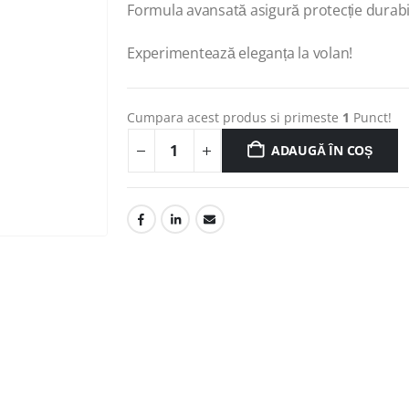
Formula avansată asigură protecție durabil
Experimentează eleganța la volan!
Cumpara acest produs si primeste
1
Punct!
ADAUGĂ ÎN COȘ