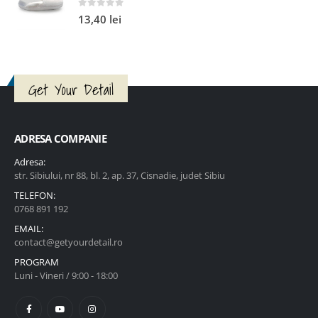
0
out of 5
13,40
lei
Get Your Detail
ADRESA COMPANIE
Adresa:
str. Sibiului, nr 88, bl. 2, ap. 37, Cisnadie, judet Sibiu
TELEFON:
0768 891 192
EMAIL:
contact@getyourdetail.ro
PROGRAM
Luni - Vineri / 9:00 - 18:00