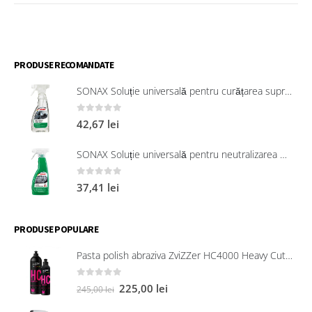
ÎN
COȘ
PRODUSE RECOMANDATE
SONAX Soluție universală pentru curățarea suprafețelor interioare 321200
0
out of 5
42,67
lei
SONAX Soluție universală pentru neutralizarea mirosurilor neplăcute
0
out of 5
37,41
lei
PRODUSE POPULARE
Pasta polish abraziva ZviZZer HC4000 Heavy Cut 750 ml
0
out of 5
225,00
lei
245,00
lei