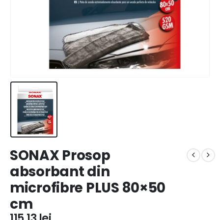
SONAX Prosop
absorbant din
microfibre PLUS 80×50
cm
115,13
lei