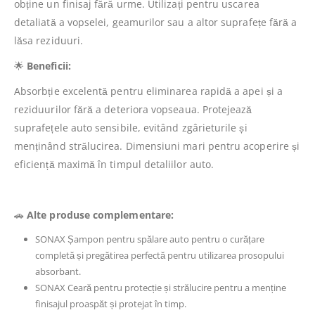
obține un finisaj fără urme. Utilizați pentru uscarea
detaliată a vopselei, geamurilor sau a altor suprafețe fără a
lăsa reziduuri.
🌟
Beneficii:
Absorbție excelentă pentru eliminarea rapidă a apei și a
reziduurilor fără a deteriora vopseaua. Protejează
suprafețele auto sensibile, evitând zgârieturile și
menținând strălucirea. Dimensiuni mari pentru acoperire și
eficiență maximă în timpul detaliilor auto.
🚗
Alte produse complementare:
SONAX Șampon pentru spălare auto pentru o curățare
completă și pregătirea perfectă pentru utilizarea prosopului
absorbant.
SONAX Ceară pentru protecție și strălucire pentru a menține
finisajul proaspăt și protejat în timp.