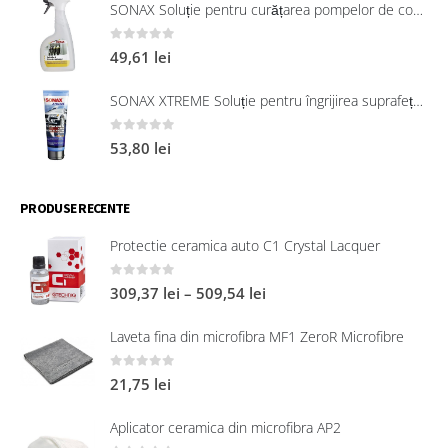
SONAX Soluție pentru curățarea pompelor de combustibil, 750 ml
0
out of 5
49,61
lei
SONAX XTREME Soluție pentru îngrijirea suprafețelor exterioare din plastic 250 ml
0
out of 5
53,80
lei
PRODUSE RECENTE
Protectie ceramica auto C1 Crystal Lacquer
0
out of 5
309,37
lei
–
509,54
lei
Laveta fina din microfibra MF1 ZeroR Microfibre
0
out of 5
21,75
lei
Aplicator ceramica din microfibra AP2