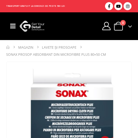
TRANSPORT GRATUIT LA COMENZI DE PESTE 500 LEI
0
MAGAZIN
LAVETE ȘI PROSOAPE
SONAX PROSOP ABSORBANT DIN MICROFIBRE PLUS 80×50 CM