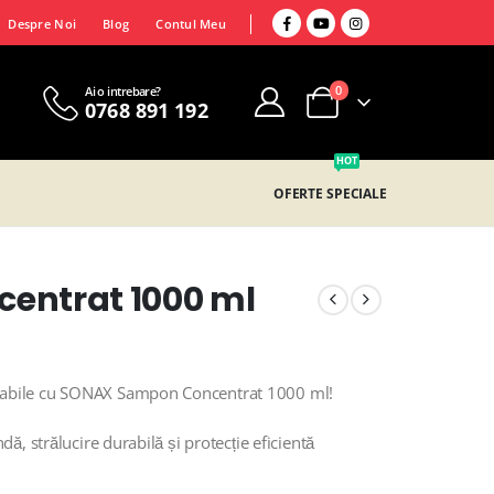
Despre Noi
Blog
Contul Meu
0
Ai o intrebare?
0768 891 192
HOT
OFERTE SPECIALE
entrat 1000 ml
cabile cu SONAX Sampon Concentrat 1000 ml!
ă, strălucire durabilă și protecție eficientă