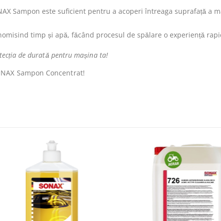
X Sampon este suficient pentru a acoperi întreaga suprafață a mașin
omisind timp și apă, făcând procesul de spălare o experiență rapid
tecția de durată pentru mașina ta!
SONAX Sampon Concentrat!