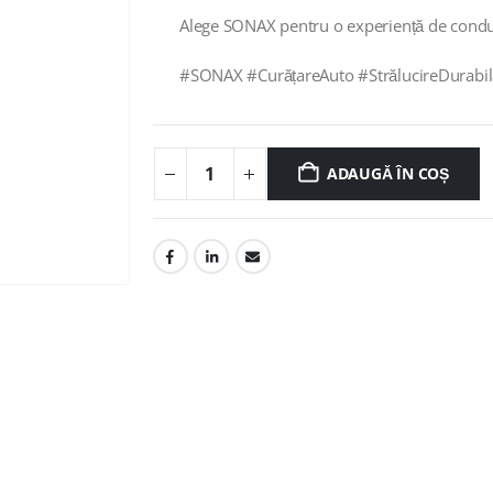
Alege SONAX pentru o experiență de condu
#SONAX #CurățareAuto #StrălucireDurabil
ADAUGĂ ÎN COȘ