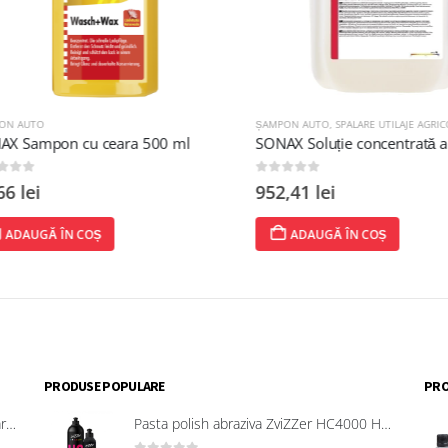
AUTO
ȘAMPON AUTO
,
SPALARE UTILAJE AGRICOLE
Sampon cu ceara 500 ml
 5
0
out of 5
lei
952,41
lei
AUGĂ ÎN COȘ
ADAUGĂ ÎN COȘ
PRODUSE POPULARE
PRO
SONAX Soluție universală pentru curățarea suprafețelor interioare 321200
Pasta polish abraziva ZviZZer HC4000 Heavy Cut 750 ml