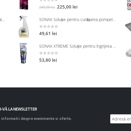
0
out of 5
225,00
lei
245,00
lei
SONAX Soluție universală pentru neutralizarea mirosurilor neplăcute
SONAX Soluție pentru curățarea pompelor de combustibil, 750 ml
0
out of 5
49,61
lei
SONAX XTREME Soluție pentru îngrijirea suprafețelor exterioare din plastic 250 ml
0
out of 5
53,80
lei
I-VĂ LA NEWSLETTER
 informatii despre evenimente si oferte.