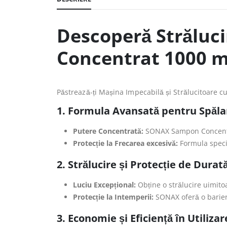
Descoperă Străluc
Concentrat 1000 m
Păstrează-ți Mașina Impecabilă și Strălucitoare 
1. Formula Avansată pentru Spălar
Putere Concentrată:
SONAX Sampon Concentrat 
Protecție la Frecarea excesivă:
Formula specia
2. Strălucire și Protecție de Durat
Luciu Excepțional:
Obține o strălucire uimitoa
Protecție la Intemperii:
SONAX oferă o barieră
3. Economie și Eficiență în Utilizar