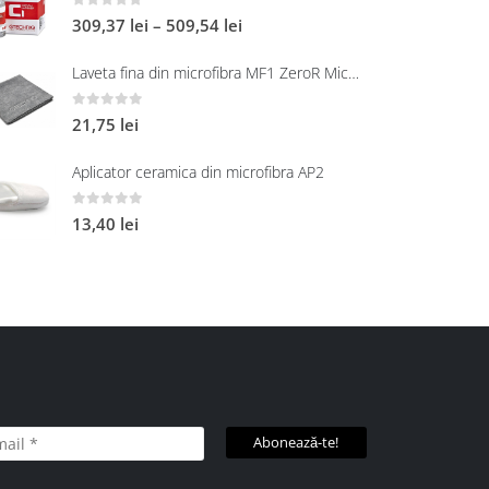
0
out of 5
309,37
lei
–
509,54
lei
Laveta fina din microfibra MF1 ZeroR Microfibre
0
out of 5
21,75
lei
Aplicator ceramica din microfibra AP2
0
out of 5
13,40
lei