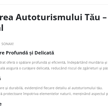
irea Autoturismului Tău
l
cu SONAX!
e Profundă și Delicată
oferă o spălare profundă și eficientă, îndepărtând murdăria și re
lă asigură o curățare delicată, reducând riscul de zgârieturi și pă
ă
re și durabilă, evidențiind fiecare detaliu al autoturismului tău.
 protectoare împotriva elementelor naturii, menținând aspectul pr
e