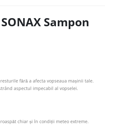
 – SONAX Sampon
sturile fără a afecta vopseaua mașinii tale.
strând aspectul impecabil al vopselei.
oaspăt chiar și în condiții meteo extreme.