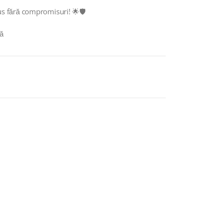
s fără compromisuri! 🌟🛡️
ă