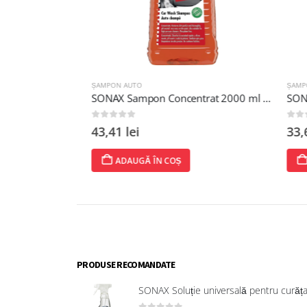
ȘAMPON AUTO
ȘAMPON 
me Shampoo²
SONAX Sampon Concentrat 2000 ml - Strălucire Intensă și Protecție Durabilă
SONAX 
0
out of 5
0
out of
43,41
lei
33,66
ADAUGĂ ÎN COȘ
AD
PRODUSE RECOMANDATE