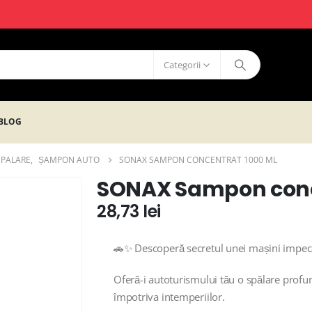
Categorii
BLOG
SPALARE
,
ȘAMPON AUTO
SONAX SAMPON CONCENTRAT 1000 ML
SONAX Sampon conc
28,73
lei
🚗✨ Descoperă secretul unei mașini impe
Oferă-i autoturismului tău o spălare profund
împotriva intemperiilor.