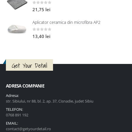
0
out of 5
21,75
lei
Aplicator ceramica din microfibra AP2
0
out of 5
13,40
lei
Get Your Detail
ADRESA COMPANIE
Adresa:
str. Sibiului, nr 88, bl. 2, ap. 37, Cisnadie, judet Sibiu
TELEFON:
0768 891 192
EMAIL:
contact@getyourdetail.ro