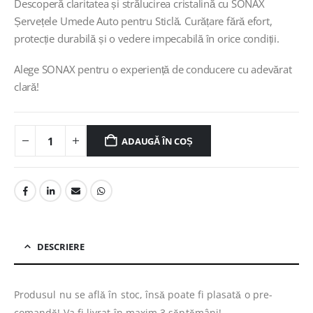
Descoperă claritatea și strălucirea cristalină cu SONAX
Șervețele Umede Auto pentru Sticlă. Curățare fără efort,
protecție durabilă și o vedere impecabilă în orice condiții.
Alege SONAX pentru o experiență de conducere cu adevărat
clară!
ADAUGĂ ÎN COȘ
DESCRIERE
Produsul nu se află în stoc, însă poate fi plasată o pre-
comandă! Va fi livrat în maxim 3 săptămâni!