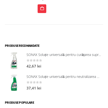
ADAUGĂ
ÎN
COȘ
PRODUSE RECOMANDATE
SONAX Soluție universală pentru curățarea suprafețelor interioare 321200
0
out of 5
42,67
lei
SONAX Soluție universală pentru neutralizarea mirosurilor neplăcute
0
out of 5
37,41
lei
PRODUSE POPULARE