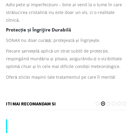
Adio pete și imperfecțiuni – bine ai venit la o lume în care
strălucirea cristalină nu este doar un vis, ci o realitate
zilnică.
Protecție și Îngrijire Durabilă
SONAX nu doar curăță; protejează și îngrijește.
Fiecare șervețelă aplică un strat subtil de protecție,
respingând murdăria și ploaia, asigurându-ți o vizibilitate
optimă chiar și în cele mai dificile condiții meteorologice.
Oferă sticlei mașinii tale tratamentul pe care îl merită!
ITI MAI RECOMANDAM SI