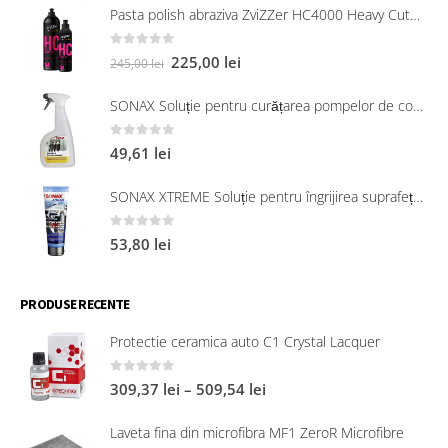
Pasta polish abraziva ZviZZer HC4000 Heavy Cut 750 ml
0
out of 5
225,00
lei
245,00
lei
SONAX Soluție pentru curățarea pompelor de combustibil, 750 ml
0
out of 5
49,61
lei
SONAX XTREME Soluție pentru îngrijirea suprafețelor exterioare din plastic 250 ml
0
out of 5
53,80
lei
PRODUSE RECENTE
Protectie ceramica auto C1 Crystal Lacquer
0
out of 5
309,37
lei
–
509,54
lei
Laveta fina din microfibra MF1 ZeroR Microfibre