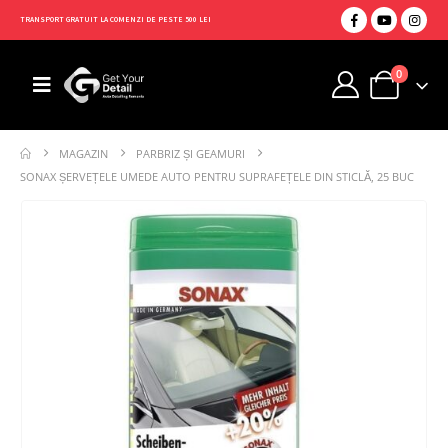
TRANSPORT GRATUIT LA COMENZI DE PESTE 500 LEI
0
MAGAZIN
PARBRIZ ȘI GEAMURI
SONAX ȘERVEȚELE UMEDE AUTO PENTRU SUPRAFEȚELE DIN STICLĂ, 25 BUC