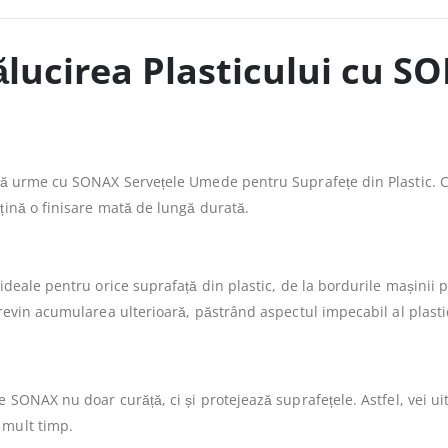
lucirea Plasticului cu SO
ără urme cu SONAX Servețele Umede pentru Suprafețe din Plastic. C
țină o finisare mată de lungă durată.
ideale pentru orice suprafață din plastic, de la bordurile mașinii
revin acumularea ulterioară, păstrând aspectul impecabil al plasti
 SONAX nu doar curăță, ci și protejează suprafețele. Astfel, vei u
 mult timp.