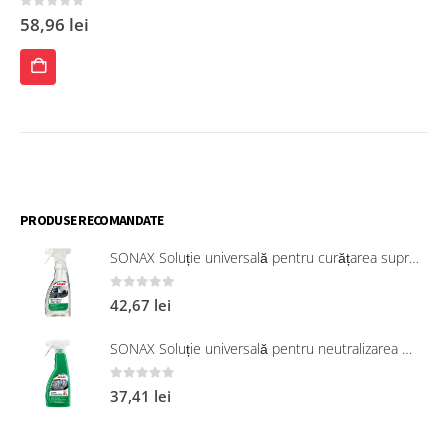
0
out of 5
58,96
lei
ADAUGĂ
ÎN
COȘ
PRODUSE RECOMANDATE
SONAX Soluție universală pentru curățarea suprafețelor interioare 321200
0
out of 5
42,67
lei
SONAX Soluție universală pentru neutralizarea mirosurilor neplăcute
0
out of 5
37,41
lei