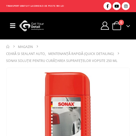
TRANSPORT GRATUIT LA COMENZI DE PESTE 500 LEI
0
MAGAZIN
CEARĂ SI SEALANT AUTO
,
MENTENANȚĂ RAPIDĂ (QUICK DETAILING)
SONAX SOLUȚIE PENTRU CURĂȚAREA SUPRAFEȚELOR VOPSITE 250 ML