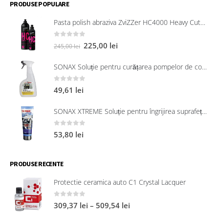
PRODUSE POPULARE
Pasta polish abraziva ZviZZer HC4000 Heavy Cut 750 ml
0
out of 5
225,00
lei
245,00
lei
SONAX Soluție pentru curățarea pompelor de combustibil, 750 ml
0
out of 5
49,61
lei
SONAX XTREME Soluție pentru îngrijirea suprafețelor exterioare din plastic 250 ml
0
out of 5
53,80
lei
PRODUSE RECENTE
Protectie ceramica auto C1 Crystal Lacquer
0
out of 5
309,37
lei
–
509,54
lei