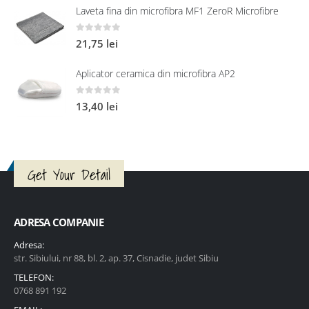
Laveta fina din microfibra MF1 ZeroR Microfibre
0
out of 5
21,75
lei
Aplicator ceramica din microfibra AP2
0
out of 5
13,40
lei
Get Your Detail
ADRESA COMPANIE
Adresa:
str. Sibiului, nr 88, bl. 2, ap. 37, Cisnadie, judet Sibiu
TELEFON:
0768 891 192