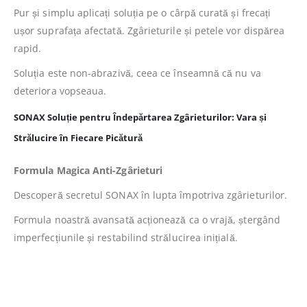
Pur și simplu aplicați soluția pe o cârpă curată și frecați
ușor suprafața afectată. Zgârieturile și petele vor dispărea
rapid.
Soluția este non-abrazivă, ceea ce înseamnă că nu va
deteriora vopseaua.
SONAX Soluție pentru Îndepărtarea Zgârieturilor: Vara și
Strălucire în Fiecare Picătură
Formula Magica Anti-Zgârieturi
Descoperă secretul SONAX în lupta împotriva zgârieturilor.
Formula noastră avansată acționează ca o vrajă, ștergând
imperfecțiunile și restabilind strălucirea inițială.