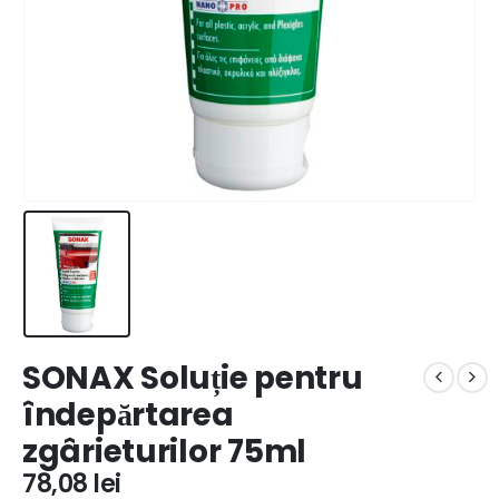
SONAX Soluție pentru
îndepărtarea
zgârieturilor 75ml
78,08
lei