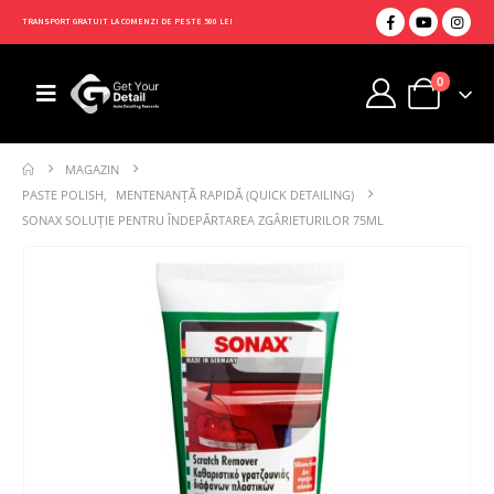
TRANSPORT GRATUIT LA COMENZI DE PESTE 500 LEI
0
MAGAZIN
PASTE POLISH
,
MENTENANȚĂ RAPIDĂ (QUICK DETAILING)
SONAX SOLUȚIE PENTRU ÎNDEPĂRTAREA ZGÂRIETURILOR 75ML