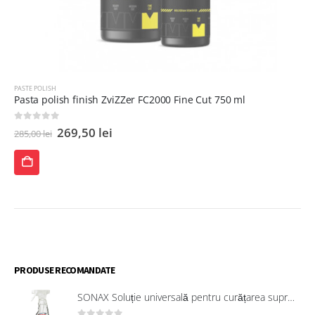
PASTE POLISH
Pasta polish finish ZviZZer FC2000 Fine Cut 750 ml
0
out of 5
269,50
lei
285,00
lei
ADAUGĂ
ÎN
COȘ
PRODUSE RECOMANDATE
SONAX Soluție universală pentru curățarea suprafețelor interioare 321200