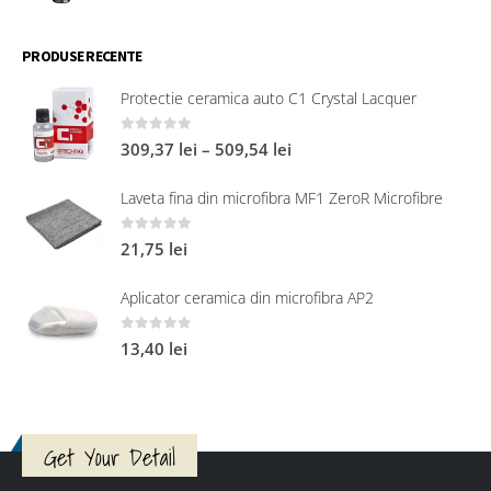
PRODUSE RECENTE
Protectie ceramica auto C1 Crystal Lacquer
0
out of 5
309,37
lei
–
509,54
lei
Laveta fina din microfibra MF1 ZeroR Microfibre
0
out of 5
21,75
lei
Aplicator ceramica din microfibra AP2
0
out of 5
13,40
lei
Get Your Detail