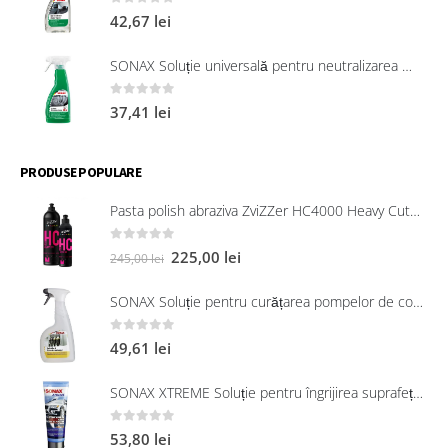
0
out of 5
42,67
lei
SONAX Soluție universală pentru neutralizarea mirosurilor neplăcute
0
out of 5
37,41
lei
PRODUSE POPULARE
Pasta polish abraziva ZviZZer HC4000 Heavy Cut 750 ml
0
out of 5
225,00
lei
245,00
lei
SONAX Soluție pentru curățarea pompelor de combustibil, 750 ml
0
out of 5
49,61
lei
SONAX XTREME Soluție pentru îngrijirea suprafețelor exterioare din plastic 250 ml
0
out of 5
53,80
lei