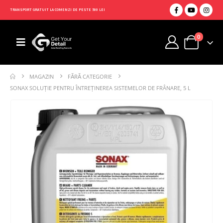
TRANSPORT GRATUIT LA COMENZI DE PESTE 500 LEI
0
MAGAZIN
FĂRĂ CATEGORIE
SONAX SOLUȚIE PENTRU ÎNTREȚINEREA SISTEMELOR DE FRÂNARE, 5 L