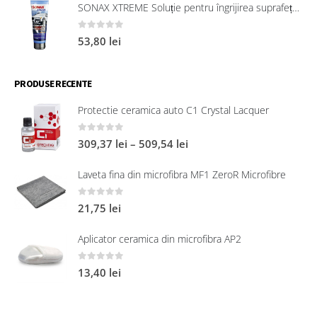
SONAX XTREME Soluție pentru îngrijirea suprafețelor exterioare din plastic 250 ml
0
out of 5
53,80
lei
PRODUSE RECENTE
Protectie ceramica auto C1 Crystal Lacquer
0
out of 5
309,37
lei
–
509,54
lei
Laveta fina din microfibra MF1 ZeroR Microfibre
0
out of 5
21,75
lei
Aplicator ceramica din microfibra AP2
0
out of 5
13,40
lei