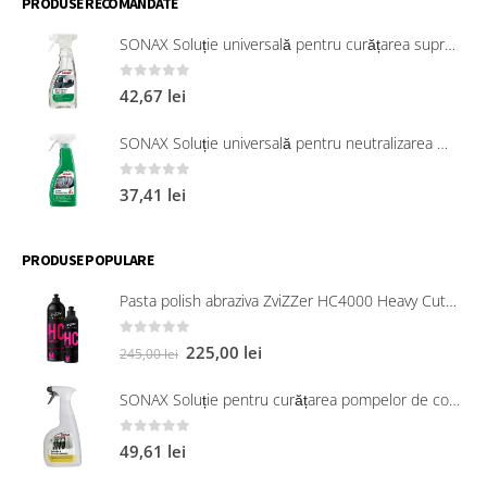
PRODUSE RECOMANDATE
SONAX Soluție universală pentru curățarea suprafețelor interioare 321200
0
out of 5
42,67
lei
SONAX Soluție universală pentru neutralizarea mirosurilor neplăcute
0
out of 5
37,41
lei
PRODUSE POPULARE
Pasta polish abraziva ZviZZer HC4000 Heavy Cut 750 ml
0
out of 5
225,00
lei
245,00
lei
SONAX Soluție pentru curățarea pompelor de combustibil, 750 ml
0
out of 5
49,61
lei