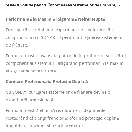
SONAX Soluție pentru Întreținerea Sistemelor de Frânare, 5 l
Performanță la Maxim și Siguranță Neîntreruptă
Descoperă secretul unei experiențe de conducere fără
compromisuri cu SONAX 5 l pentru întreținerea sistemelor
de frânare.
Formula noastră avansată pătrunde în profunzimea fiecărui
component al sistemului, asigurând performanță la maxim
și siguranță neîntreruptă
Curățare Profesională, Protecție Deplină
Cu SONAX, curățarea sistemelor de frânare devine o
experiență profesională.
Formula noastră elimină reziduurile și depunerile,
restaurând eficiența frânelor și oferind protecție deplină
împotriva coroziunii și uzurii premature.