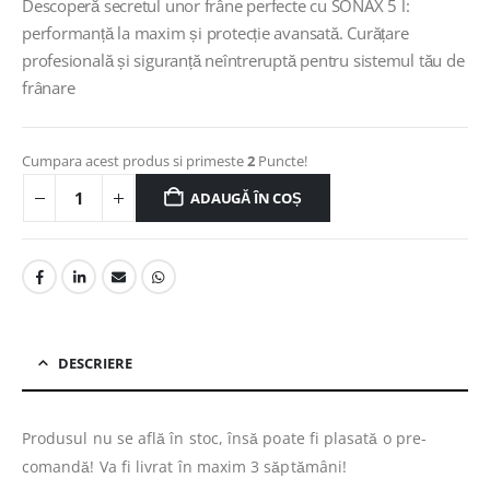
Descoperă secretul unor frâne perfecte cu SONAX 5 l:
performanță la maxim și protecție avansată. Curățare
profesională și siguranță neîntreruptă pentru sistemul tău de
frânare
Cumpara acest produs si primeste
2
Puncte!
ADAUGĂ ÎN COȘ
DESCRIERE
Produsul nu se află în stoc, însă poate fi plasată o pre-
comandă! Va fi livrat în maxim 3 săptămâni!