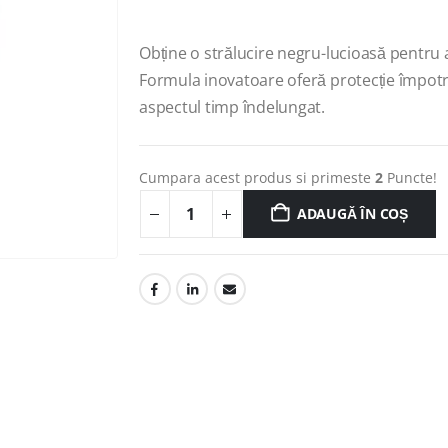
Obține o strălucire negru-lucioasă pentru
Formula inovatoare oferă protecție împotri
aspectul timp îndelungat.
Cumpara acest produs si primeste
2
Puncte!
ADAUGĂ ÎN COȘ