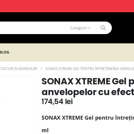
Categorii
BLOG
CIUCURI ȘI BANDOURI
SONAX XTREME GEL PENTRU ÎNTREȚINEREA ANVELO
SONAX XTREME Gel pe
anvelopelor cu efect
174,54
lei
SONAX XTREME Gel pentru întrețin
ml