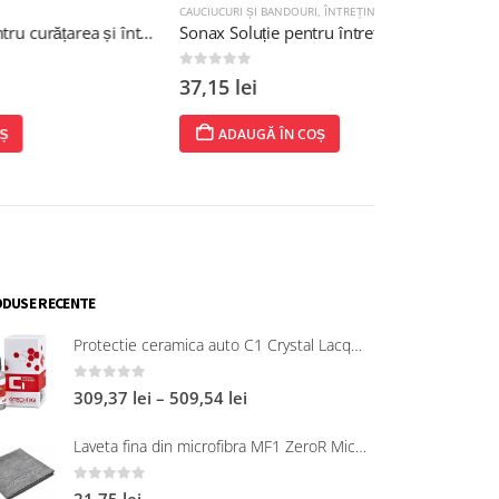
CAUCIUCURI ȘI BANDOURI
,
ÎNTREȚINERE PLASTIC
JANTE
,
SOLUȚII PE
SONAX Soluție pentru curățarea și întreținerea jantelor 750 ml
Sonax Soluție pentru întreținerea suprafețelor din plastic
0
out of 5
0
out of 5
37,15
lei
55,51
lei
ADAUGĂ ÎN COȘ
ADAUGĂ 
DUSE RECENTE
Protectie ceramica auto C1 Crystal Lacquer
0
out of 5
309,37
lei
–
509,54
lei
Laveta fina din microfibra MF1 ZeroR Microfibre
0
out of 5
21,75
lei