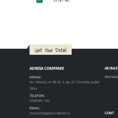
Get Your Detail
ADRESA COMPANIE
ABONAȚ
Adresa:
Obtineti
str. Sibiului, nr 88, bl. 2, ap. 37, Cisnadie, judet
Sibiu
TELEFON:
0768 891 192
EMAIL:
CONT
contact@getyourdetail.ro