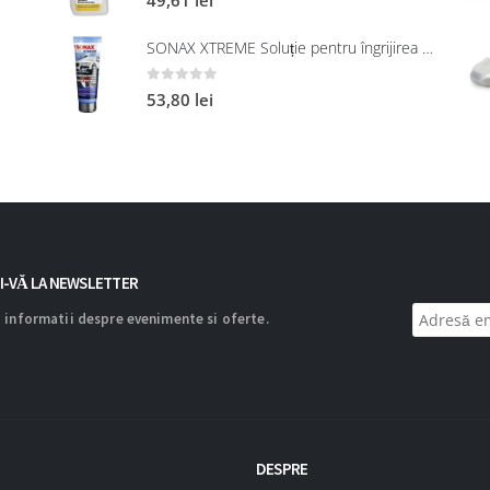
SONAX XTREME Soluție pentru îngrijirea suprafețelor exterioare din plastic 250 ml
0
out of 5
53,80
lei
I-VĂ LA NEWSLETTER
 informatii despre evenimente si oferte.
DESPRE