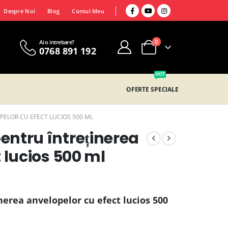
Despre Noi
Blog
Contul Meu
0
Ai o intrebare?
0768 891 192
HOT
OFERTE SPECIALE
PELOR CU EFECT LUCIOS 500 ML
ntru întreținerea
 lucios 500 ml
erea anvelopelor cu efect lucios 500