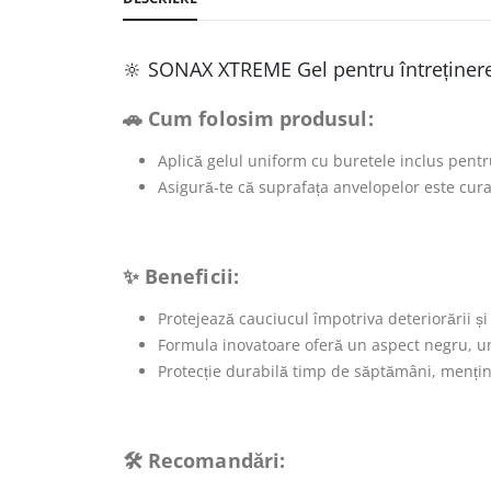
🔆 SONAX XTREME Gel pentru întreținere
🚗 Cum folosim produsul:
Aplică gelul uniform cu buretele inclus pentr
Asigură-te că suprafața anvelopelor este cura
✨ Beneficii:
Protejează cauciucul împotriva deteriorării și 
Formula inovatoare oferă un aspect negru, um
Protecție durabilă timp de săptămâni, menți
🛠️ Recomandări: