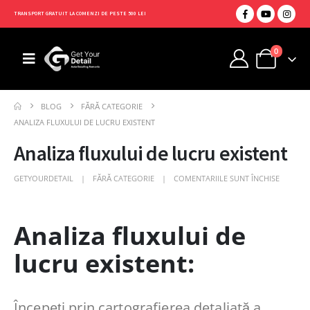
TRANSPORT GRATUIT LA COMENZI DE PESTE 500 LEI
0
BLOG
FĂRĂ CATEGORIE
ANALIZA FLUXULUI DE LUCRU EXISTENT
Analiza fluxului de lucru existent
GETYOURDETAIL
FĂRĂ CATEGORIE
COMENTARIILE SUNT ÎNCHISE
Analiza fluxului de
lucru existent:
Începeți prin cartografierea detaliată a