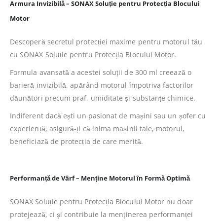
Armura Invizibilă – SONAX Soluție pentru Protecția Blocului
Motor
Descoperă secretul protecției maxime pentru motorul tău
cu SONAX Soluție pentru Protecția Blocului Motor.
Formula avansată a acestei soluții de 300 ml creează o
barieră invizibilă, apărând motorul împotriva factorilor
dăunători precum praf, umiditate și substanțe chimice.
Indiferent dacă ești un pasionat de mașini sau un șofer cu
experiență, asigură-ți că inima mașinii tale, motorul,
beneficiază de protecția de care merită.
Performanță de Vârf – Menține Motorul în Formă Optimă
SONAX Soluție pentru Protecția Blocului Motor nu doar
protejează, ci și contribuie la menținerea performanței