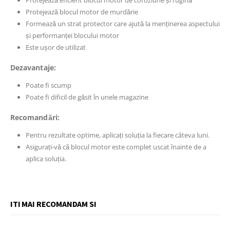
Protejează eficient blocul motor de coroziune și rugină
Protejează blocul motor de murdărie
Formează un strat protector care ajută la menținerea aspectului
și performanței blocului motor
Este ușor de utilizat
Dezavantaje:
Poate fi scump
Poate fi dificil de găsit în unele magazine
Recomandări:
Pentru rezultate optime, aplicați soluția la fiecare câteva luni.
Asigurați-vă că blocul motor este complet uscat înainte de a
aplica soluția.
ITI MAI RECOMANDAM SI