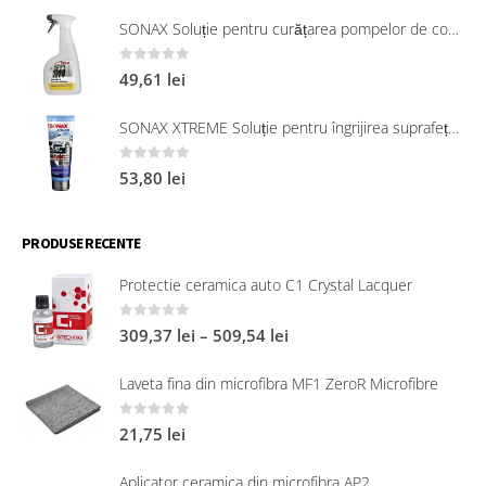
SONAX Soluție pentru curățarea pompelor de combustibil, 750 ml
0
out of 5
49,61
lei
SONAX XTREME Soluție pentru îngrijirea suprafețelor exterioare din plastic 250 ml
0
out of 5
53,80
lei
PRODUSE RECENTE
Protectie ceramica auto C1 Crystal Lacquer
0
out of 5
309,37
lei
–
509,54
lei
Laveta fina din microfibra MF1 ZeroR Microfibre
0
out of 5
21,75
lei
Aplicator ceramica din microfibra AP2