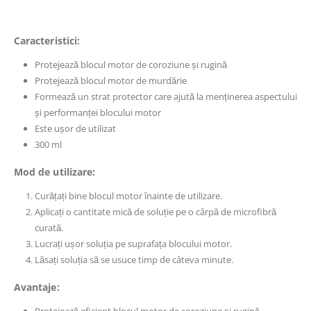
Caracteristici:
Protejează blocul motor de coroziune și rugină
Protejează blocul motor de murdărie
Formează un strat protector care ajută la menținerea aspectului
și performanței blocului motor
Este ușor de utilizat
300 ml
Mod de utilizare:
Curățați bine blocul motor înainte de utilizare.
Aplicați o cantitate mică de soluție pe o cârpă de microfibră
curată.
Lucrați ușor soluția pe suprafața blocului motor.
Lăsați soluția să se usuce timp de câteva minute.
Avantaje: