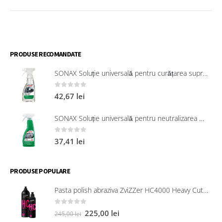
PRODUSE RECOMANDATE
SONAX Soluție universală pentru curățarea suprafețelor interioare 321200
0
out of 5
42,67
lei
SONAX Soluție universală pentru neutralizarea mirosurilor neplăcute
0
out of 5
37,41
lei
PRODUSE POPULARE
Pasta polish abraziva ZviZZer HC4000 Heavy Cut 750 ml
0
out of 5
225,00
lei
245,00
lei