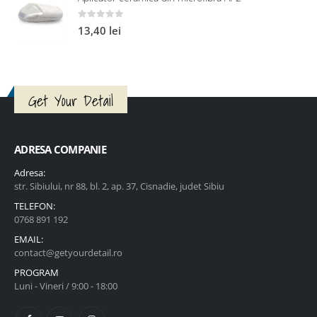
0
out of 5
13,40
lei
Get Your Detail
ADRESA COMPANIE
Adresa:
str. Sibiului, nr 88, bl. 2, ap. 37, Cisnadie, judet Sibiu
TELEFON:
0768 891 192
EMAIL:
contact@getyourdetail.ro
PROGRAM
Luni - Vineri / 9:00 - 18:00