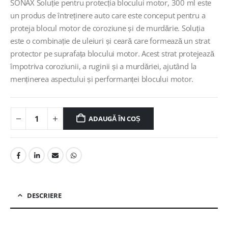
SONAX Soluție pentru protecția blocului motor, 300 ml este
un produs de întreținere auto care este conceput pentru a
proteja blocul motor de coroziune și de murdărie. Soluția
este o combinație de uleiuri și ceară care formează un strat
protector pe suprafața blocului motor. Acest strat protejează
împotriva coroziunii, a ruginii și a murdăriei, ajutând la
menținerea aspectului și performanței blocului motor.
ADAUGĂ ÎN COȘ
DESCRIERE