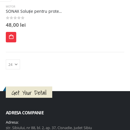
MOTOR
SONAX Soluție pentru protecția blocului motor, 300 ml
0
out of 5
48,00
lei
ADAUGĂ
ÎN
COȘ
Get Your Detail
ADRESA COMPANIE
Adresa:
str. Sibiului, nr 88, bl. 2, ap. 37, Cisnadie, judet Sibiu