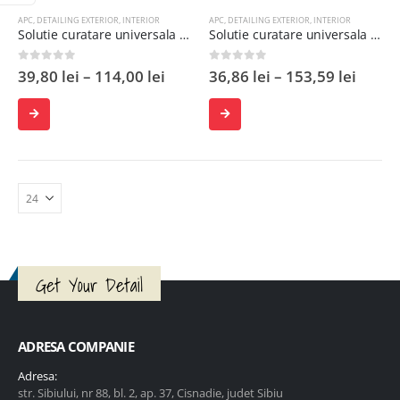
APC
,
DETAILING EXTERIOR
,
INTERIOR
APC
,
DETAILING EXTERIOR
,
INTERIOR
Solutie curatare universala ADBL APC
Solutie curatare universala ADBL APC Pro
0
out of 5
0
out of 5
39,80
lei
–
114,00
lei
36,86
lei
–
153,59
lei
SELECTEAZĂ
SELECTEAZĂ
OPȚIUNILE
OPȚIUNILE
Get Your Detail
ADRESA COMPANIE
Adresa:
str. Sibiului, nr 88, bl. 2, ap. 37, Cisnadie, judet Sibiu