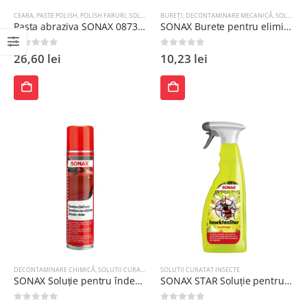
CEARA
,
PASTE POLISH
,
POLISH FARURI
,
SOLUTII CURATAT INSECTE
BUREȚI
,
DECONTAMINARE MECANICĂ
,
SOLUTII CURATAT INSECTE
Pasta abraziva SONAX 08733, recipient 75 ml, fara silicon
SONAX Burete pentru eliminarea insectelor
0
out of 5
0
out of 5
26,60
lei
10,23
lei
ADAUGĂ
ADAUGĂ
ÎN
ÎN
COȘ
COȘ
DECONTAMINARE CHIMICĂ
,
SOLUTII CURATAT INSECTE
SOLUTII CURATAT INSECTE
,
SOLUTII PENTRU REZIDURI MINERALE
SONAX Soluție pentru îndepărtarea sevei copacilor 400 ml
SONAX STAR Soluție pentru îndepărtarea insectelor