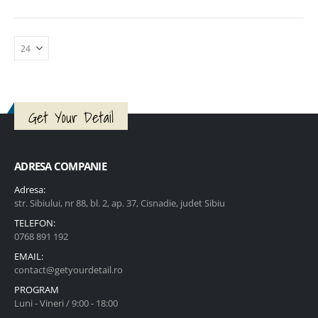
CITEȘTE
MAI
MULT
Get Your Detail
ADRESA COMPANIE
Adresa:
str. Sibiului, nr 88, bl. 2, ap. 37, Cisnadie, judet Sibiu
TELEFON:
0768 891 192
EMAIL:
contact@getyourdetail.ro
PROGRAM
Luni - Vineri / 9:00 - 18:00