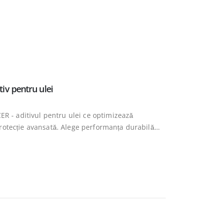
v pentru ulei
- aditivul pentru ulei ce optimizează
. Alege performanța durabilă
um!