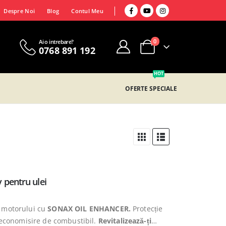
Despre Noi
Blog
Contul Meu
0
Ai o intrebare?
0768 891 192
HOT
OFERTE SPECIALE
pentru ulei
 motorului cu
SONAX OIL ENHANCER.
Protecție
i economisire de combustibil.
Revitalizează-ți