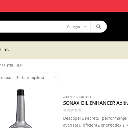
Categorii
BLOG
V PENTRU ULEI
 după:
ADITIV PENTRU ULEI
SONAX OIL ENHANCER Aditiv 
0
out of 5
Descoperă secretul performanței
avansată, eficiență energetică ș