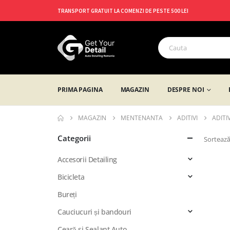
TRANSPORT GRATUIT LA COMENZI DE PESTE 500 LEI
PRIMA PAGINA
MAGAZIN
DESPRE NOI
MAGAZIN
MENTENANTA
ADITIVI
ADITI
Categorii
Sortează
Accesorii Detailing
Bicicleta
Bureți
Cauciucuri și bandouri
Ceară si Sealant Auto