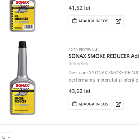
motorul acum!
41,52
lei
ADAUGĂ ÎN COȘ
ADITIV PENTRU ULEI
SONAX SMOKE REDUCER Aditi
0
out of 5
Descoperă SONAX SMOKE REDUCER 
performanța motorului și oferă protecție avansată
pentru motorul tău.
Cumpără ac
43,62
lei
ADAUGĂ ÎN COȘ