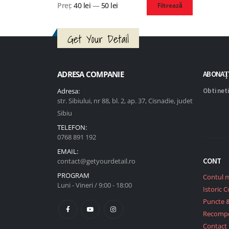
Preț:
40 lei
—
50 lei
Filtrează
Get Your Detail
ADRESA COMPANIE
ABONAȚ
Adresa:
Obtineti
str. Sibiului, nr 88, bl. 2, ap. 37, Cisnadie, judet
Sibiu
TELEFON:
0768 891 192
EMAIL:
CONT
contact@getyourdetail.ro
PROGRAM
Contul 
Luni - Vineri / 9:00 - 18:00
Istoric 
Puncte 
Recomp
Contact