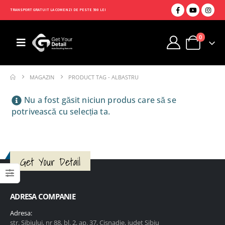
TRANSPORT GRATUIT LA COMENZI DE PESTE 500 LEI
0
MAGAZIN
PRODUCT TAG -
ALBASTRU
Nu a fost găsit niciun produs care să se
potrivească cu selecția ta.
Get Your Detail
ADRESA COMPANIE
Adresa:
str. Sibiului, nr 88, bl. 2, ap. 37, Cisnadie, judet Sibiu