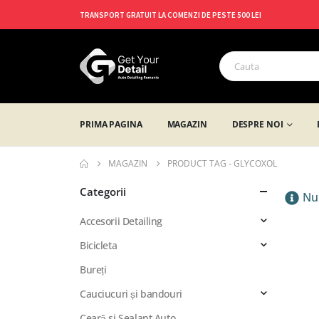
TRANSPORT GRATUIT LA COMENZI DE PESTE 500 LEI
PRIMA PAGINA
MAGAZIN
DESPRE NOI
MAGAZIN
PRODUCT TAG -
GLYCOXOL
Categorii
Nu 
Accesorii Detailing
Bicicleta
Bureți
Cauciucuri și bandouri
Ceară si Sealant Auto