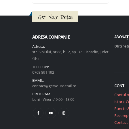
Get Your Detail
ADRESA COMPANIE
ABONAȚ
Adresa:
Obtineti
str. Sibiului, nr 88, bl. 2, ap. 37, Cisnadie, judet
Sibiu
TELEFON:
0768 891 192
EMAIL:
CONT
contact@getyourdetail.ro
PROGRAM
Contul 
Luni - Vineri / 9:00 - 18:00
Istoric 
Puncte 
Recomp
Contact