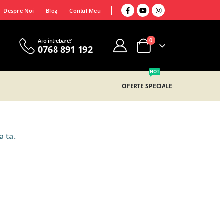
Despre Noi
Blog
Contul Meu
0
Ai o intrebare?
0768 891 192
HOT
OFERTE SPECIALE
a ta.